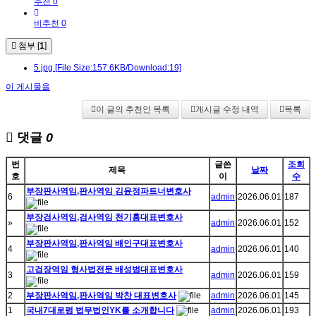
추천 0
비추천 0
첨부 [
1
]
5.jpg
[File Size:157.6KB/Download:19]
이 게시물을
이 글의 추천인 목록
게시글 수정 내역
목록
댓글
0
번
글쓴
조회
제목
날짜
호
이
수
부장판사역임,판사역임 김윤정파트너변호사
6
admin
2026.06.01
187
부장검사역임,검사역임 천기홍대표변호사
»
admin
2026.06.01
152
부장판사역임,판사역임 배인구대표변호사
4
admin
2026.06.01
140
고검장역임 형사법전문 배성범대표변호사
3
admin
2026.06.01
159
2
부장판사역임,판사역임 박찬 대표변호사
admin
2026.06.01
145
1
국내7대로펌 법무법인YK를 소개합니다
admin
2026.06.01
193