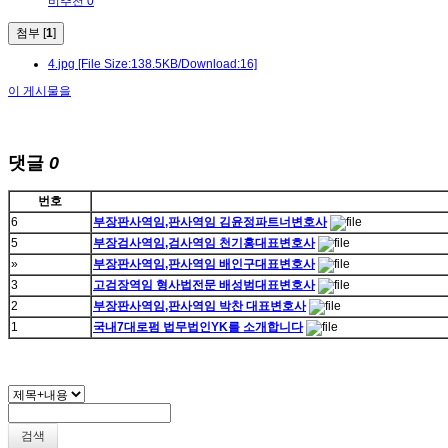
비추천 0
첨부 [
1
]
4.jpg
[File Size:138.5KB/Download:16]
이 게시물을
댓글
0
번호
6
부장판사역임,판사역임 김윤정파트너변호사
5
부장검사역임,검사역임 천기홍대표변호사
»
부장판사역임,판사역임 배인구대표변호사
3
고검장역임 형사법전문 배성범대표변호사
2
부장판사역임,판사역임 박찬 대표변호사
1
국내7대로펌 법무법인YK를 소개합니다
검색